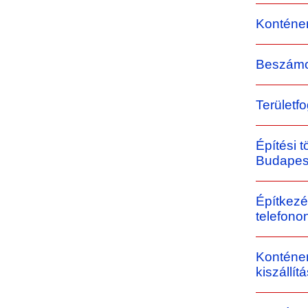
Konténe
Beszámo
Területf
Építési t
Budapes
Építkezé
telefono
Konténer
kiszállít