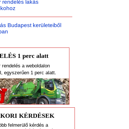
 rendelés lakás
sokohoz
ltás Budapest kerületeiből
ban
LÉS 1 perc alatt
 rendelés a weboldalon
l, egyszerűen 1 perc alatt.
KORI KÉRDÉSEK
öbb felmerülő kérdés a