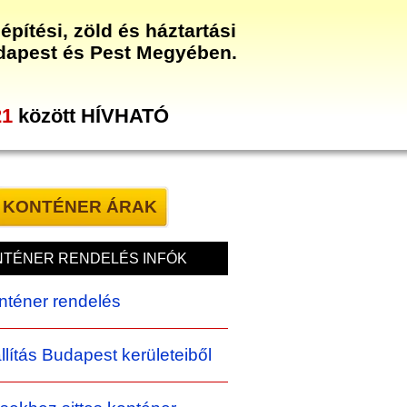
építési, zöld és háztartási
dapest és Pest Megyében.
21
között HÍVHATÓ
KONTÉNER ÁRAK
TÉNER RENDELÉS INFÓK
onténer rendelés
állítás Budapest kerületeiből