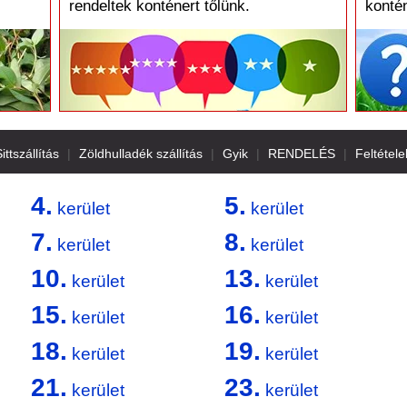
rendeltek konténert tőlünk.
kontén
ittszállítás
|
Zöldhulladék szállítás
|
Gyik
|
RENDELÉS
|
Feltétele
4.
5.
kerület
kerület
7.
8.
kerület
kerület
10.
13.
kerület
kerület
15.
16.
kerület
kerület
18.
19.
kerület
kerület
21.
23.
kerület
kerület