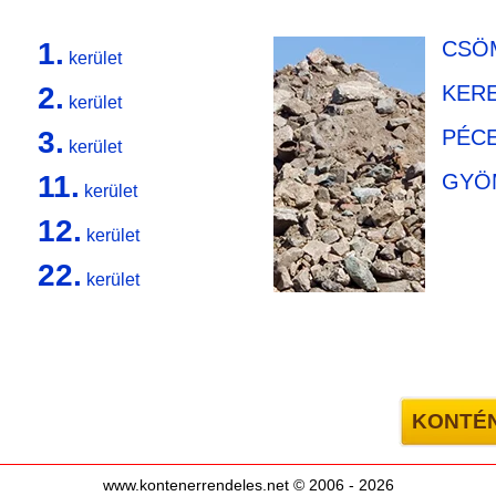
1.
CSÖ
kerület
2.
KER
kerület
3.
PÉC
kerület
11.
GYÖ
kerület
12.
kerület
22.
kerület
KONTÉ
www.kontenerrendeles.net © 2006 - 2026