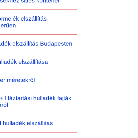
sekhez sittes konténer
örmelék elszállítás
zerűen
adék elszállítás Budapesten
ulladék elszállítása
er méretekről
 + Háztartási hulladék fajták
áról
d hulladék elszállítás