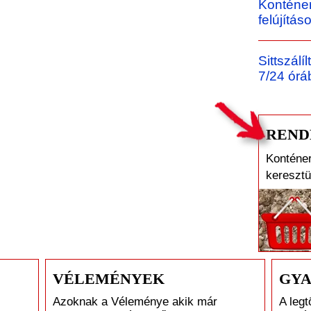
Konténer
felújítá
Sittszálí
7/24 órá
RENDE
Konténer
keresztü
VÉLEMÉNYEK
GYA
Azoknak a Véleménye akik már
A legt