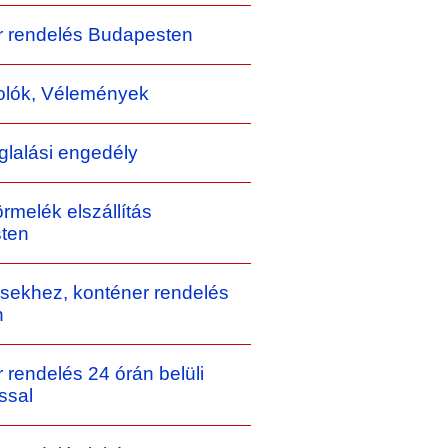
r rendelés Budapesten
lók, Vélemények
oglalási engedély
örmelék elszállítás
ten
sekhez, konténer rendelés
n
 rendelés 24 órán belüli
ással