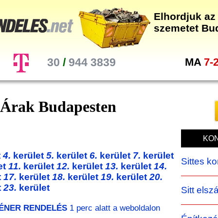
Elhordjuk az 
szemetet Bu
30
/
944 3839
MA
7-
 Árak Budapesten
KON
t
4.
kerület
5.
kerület
6.
kerület
7.
kerület
Sittes k
et
11.
kerület
12.
kerület
13.
kerület
14.
t
17.
kerület
18.
kerület
19.
kerület
20.
t
23.
kerület
Sitt elsz
ÉNER RENDELÉS
1 perc alatt a weboldalon