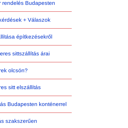
r rendelés Budapesten
kérdések + Válaszok
állítása építkezésekről
res sittszállítás árai
rek olcsón?
s sitt elszállítás
lítás Budapesten konténerrel
kás szakszerűen