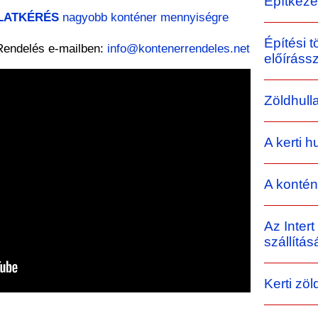
Építkezé
LATKÉRÉS
nagyobb konténer mennyiségre
Építési t
Rendelés e-mailben:
info@kontenerrendeles.net
előíráss
Zöldhull
A kerti h
A kontén
Az Intert
szállítás
Kerti zöl