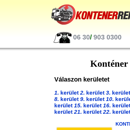
06 30
/
903 0300
Konténer
Válaszon kerületet
1.
kerület
2.
kerület
3.
kerüle
8.
kerület
9.
kerület
10.
kerül
kerület
15.
kerület
16.
kerüle
kerület
21.
kerület
22.
kerüle
KONT