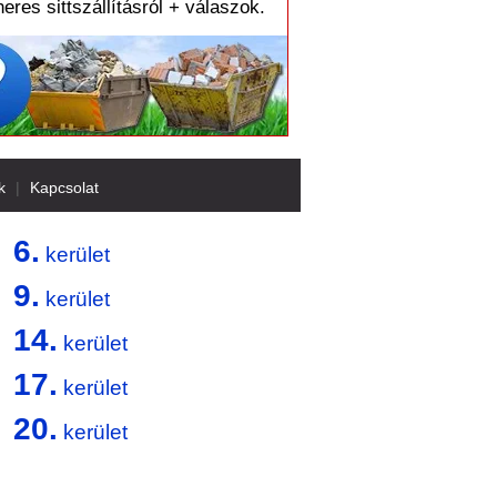
eres sittszállításról + válaszok.
k
|
Kapcsolat
6.
kerület
9.
kerület
14.
kerület
17.
kerület
20.
kerület