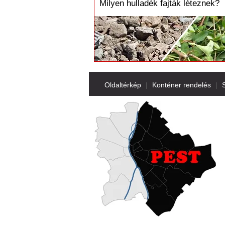
Milyen hulladék fajták léteznek?
Oldaltérkép
|
Konténer rendelés
|
S