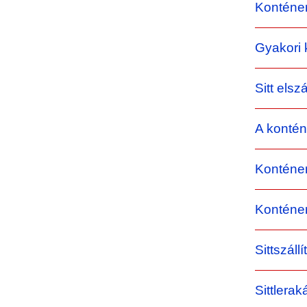
Konténe
Gyakori 
Sitt elsz
A konténe
Konténe
Konténere
Sittszál
Sittlera