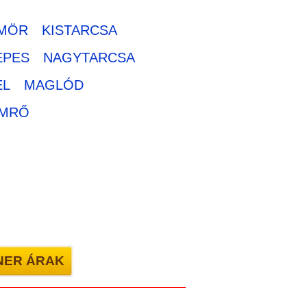
MÖR
KISTARCSA
EPES
NAGYTARCSA
EL
MAGLÓD
MRŐ
NER ÁRAK